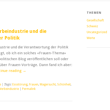
THEMEN
Gesellschaft
Schweiz
rbeindustrie und die
Uncategorized
r Politik
Werte
strie und die Verantwortung der Politik
egt, ob ich ein solches «Frauen-Thema»
litischen Blog veröffentlichen soll oder
über Frauen-Vorträge. Dann fand ich aber:
inue reading
→
e
| Tags:
Essstörung
,
Frauen
,
Magersucht
,
Schönheit
,
erbeindustrie
|
Permalink