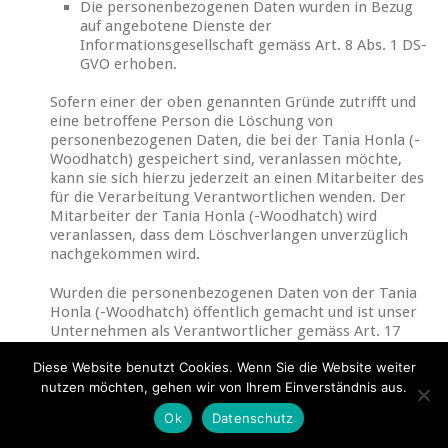
Die personenbezogenen Daten wurden in Bezug
auf angebotene Dienste der
Informationsgesellschaft gemäss Art. 8 Abs. 1 DS-
GVO erhoben.
Sofern einer der oben genannten Gründe zutrifft und
eine betroffene Person die Löschung von
personenbezogenen Daten, die bei der Tania Honla (-
Woodhatch) gespeichert sind, veranlassen möchte,
kann sie sich hierzu jederzeit an einen Mitarbeiter des
für die Verarbeitung Verantwortlichen wenden. Der
Mitarbeiter der Tania Honla (-Woodhatch) wird
veranlassen, dass dem Löschverlangen unverzüglich
nachgekommen wird.
Wurden die personenbezogenen Daten von der Tania
Honla (-Woodhatch) öffentlich gemacht und ist unser
Unternehmen als Verantwortlicher gemäss Art. 17
Abs. 1 DS-GVO zur Löschung der personenbezogenen
Diese Website benutzt Cookies. Wenn Sie die Website weiter
Daten verpflichtet, so trifft die Tania Honla (-
nutzen möchten, gehen wir von Ihrem Einverständnis aus.
Woodhatch) unter Berücksichtigung der verfügbaren
Technologie und der Implementierungskosten
Ok
Datenschutz
angemessene Massnahmen, auch technischer Art, um
andere für die Datenverarbeitung Verantwortliche,