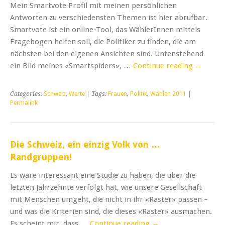
Mein Smartvote Profil mit meinen persönlichen
Antworten zu verschiedensten Themen ist hier abrufbar.
Smartvote ist ein online-Tool, das WählerInnen mittels
Fragebogen helfen soll, die Politiker zu finden, die am
nächsten bei den eigenen Ansichten sind. Untenstehend
ein Bild meines «Smartspiders», …
Continue reading
→
Categories:
Schweiz
,
Werte
| Tags:
Frauen
,
Politik
,
Wahlen 2011
|
Permalink
Die Schweiz, ein einzig Volk von …
Randgruppen!
Es wäre interessant eine Studie zu haben, die über die
letzten Jahrzehnte verfolgt hat, wie unsere Gesellschaft
mit Menschen umgeht, die nicht in ihr «Raster» passen –
und was die Kriterien sind, die dieses «Raster» ausmachen.
Es scheint mir, dass …
Continue reading
→