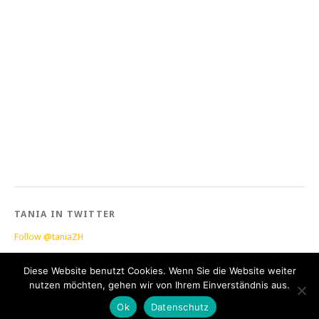
TANIA IN TWITTER
Follow @taniaZH
Diese Website benutzt Cookies. Wenn Sie die Website weiter
nutzen möchten, gehen wir von Ihrem Einverständnis aus.
Proudly powered by
WordPress
|
Theme: Yoko by
Elmastudio
Ok
Datenschutz
Top